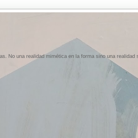
ras. No una realidad mimética en la forma sino una realidad 