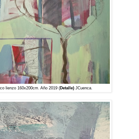
 lienzo 160x200cm. Año 2019 (
Detalle)
JCuenca.