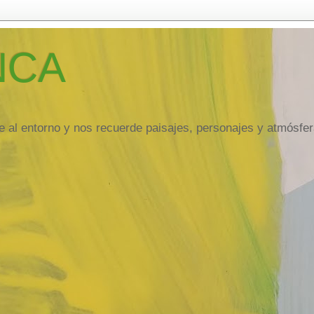
NCA
ude al entorno y nos recuerde paisajes, personajes y atmósfe