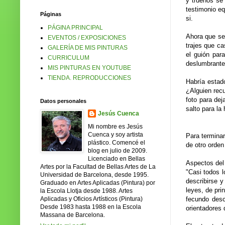
y truenos se 
testimonio eq
Páginas
si.
PÁGINA PRINCIPAL
Ahora que se 
EVENTOS / EXPOSICIONES
trajes que ca
GALERÍA DE MIS PINTURAS
el guión par
CURRICULUM
deslumbrante 
MIS PINTURAS EN YOUTUBE
TIENDA. REPRODUCCIONES
Habría estad
¿Alguien recu
foto para de
Datos personales
salto para l
Jesús Cuenca
Mi nombre es Jesús
Cuenca y soy artista
Para terminar
plástico. Comencé el
de otro orde
blog en julio de 2009.
Licenciado en Bellas
Aspectos del 
Artes por la Facultad de Bellas Artes de La
"Casi todos l
Universidad de Barcelona, desde 1995.
describirse 
Graduado en Artes Aplicadas (Pintura) por
leyes, de pri
la Escola Llotja desde 1988. Artes
Aplicadas y Oficios Artísticos (Pintura)
fecundo desc
Desde 1983 hasta 1988 en la Escola
orientadores 
Massana de Barcelona.