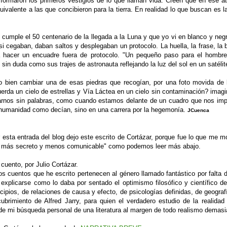
formaron los primeros vestigios de lo que llaman vida. Creen que en ese at
uivalente a las que concibieron para la tierra. En realidad lo que buscan es 
cumple el 50 centenario de la llegada a la Luna y que yo vi en blanco y negro
si cegaban, daban saltos y desplegaban un protocolo. La huella, la frase, la
a hacer un encuadre fuera de protocolo. "Un pequeño paso para el hombre, 
sin duda como sus trajes de astronauta reflejando la luz del sol en un satéli
o bien cambiar una de esas piedras que recogían, por una foto movida de la
erda un cielo de estrellas y Vía Láctea en un cielo sin contaminación? imag
jarnos sin palabras, como cuando estamos delante de un cuadro que nos imp
a humanidad como decían, sino en una carrera por la hegemonía.
JCuenca
 esta entrada del blog dejo este escrito de Cortázar, porque fue lo que me m
n más secreto y menos comunicable" como podemos leer más abajo.
cuento, por Julio Cortázar.
os cuentos que he escrito pertenecen al género llamado fantástico por falt
y explicarse como lo daba por sentado el optimismo filosófico y científico
ncipios, de relaciones de causa y efecto, de psicologías definidas, de geogr
ubrimiento de Alfred Jarry, para quien el verdadero estudio de la realida
de mi búsqueda personal de una literatura al margen de todo realismo demasi