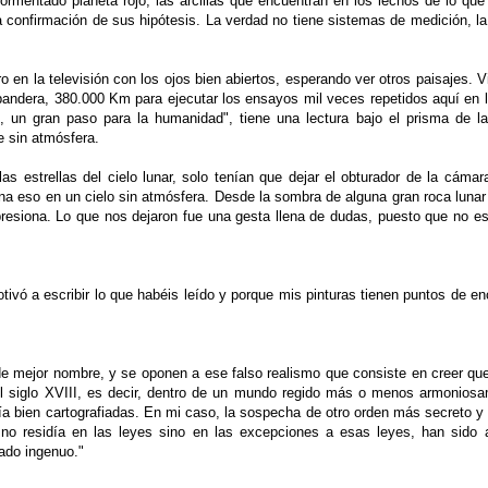
ormentado planeta rojo, las arcillas que encuentran en los lechos de lo que
la confirmación de sus hipótesis. La verdad no tiene sistemas de medición, l
 en la televisión con los ojos bien abiertos, esperando ver otros paisajes. 
 bandera, 380.000 Km para ejecutar los ensayos mil veces repetidos aquí en la
un gran paso para la humanidad", tiene una lectura bajo el prisma de la 
te sin atmósfera.
s estrellas del cielo lunar, solo tenían que dejar el obturador de la cáma
ina eso en un cielo sin atmósfera. Desde la sombra de alguna gran roca luna
resiona. Lo que nos dejaron fue una gesta llena de dudas, puesto que no e
otivó a escribir lo que habéis leído y porque mis pinturas tienen puntos de e
a de mejor nombre, y se oponen a ese falso realismo que consiste en creer q
 del siglo XVIII, es decir, dentro de un mundo regido más o menos armonios
afía bien cartografiadas. En mi caso, la sospecha de otro orden más secreto 
d no residía en las leyes sino en las excepciones a esas leyes, han sido a
ado ingenuo."